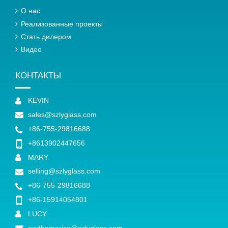
О нас
Реализованные проекты
Стать дилером
Видео
КОНТАКТЫ
KEVIN
sales@szlyglass.com
+86-755-29816688
+8613902447656
MARY
selling@szlyglass.com
+86-755-29816688
+86-15914054801
LUCY
northamerica@szlyglass.com