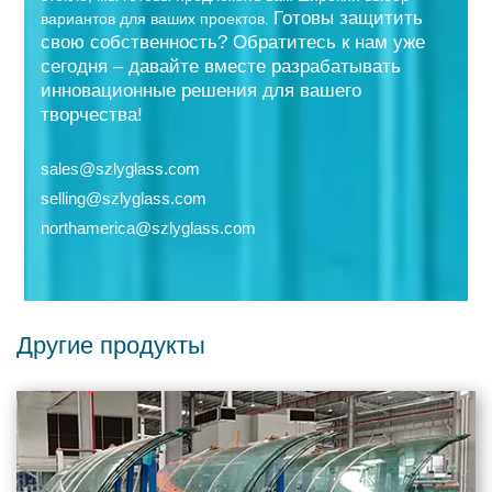
Готовы защитить
вариантов для ваших проектов.
свою собственность? Обратитесь к нам уже
сегодня – давайте вместе разрабатывать
инновационные решения для вашего
творчества!
sales@szlyglass.com
selling@szlyglass.com
northamerica@szlyglass.com
Другие продукты